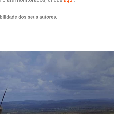
nciais monitorados, clique
aqui
.
ilidade dos seus autores.