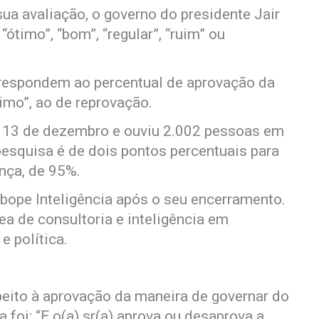
 sua avaliação, o governo do presidente Jair
ótimo”, “bom”, “regular”, “ruim” ou
rrespondem ao percentual de aprovação da
simo”, ao de reprovação.
 a 13 de dezembro e ouviu 2.002 pessoas em
esquisa é de dois pontos percentuais para
nça, de 95%.
 Ibope Inteligência após o seu encerramento.
ea de consultoria e inteligência em
e política.
eito à aprovação da maneira de governar do
a foi: “E o(a) sr(a) aprova ou desaprova a