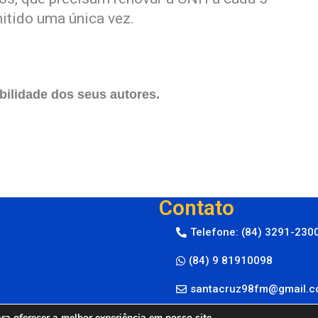
itido uma única vez.
ilidade dos seus autores.
Contato
Telefone: (84) 3291-230
(84) 9 81910098
santacruz98fm@gmail.
a oferecer a melhor experiência em nosso site.