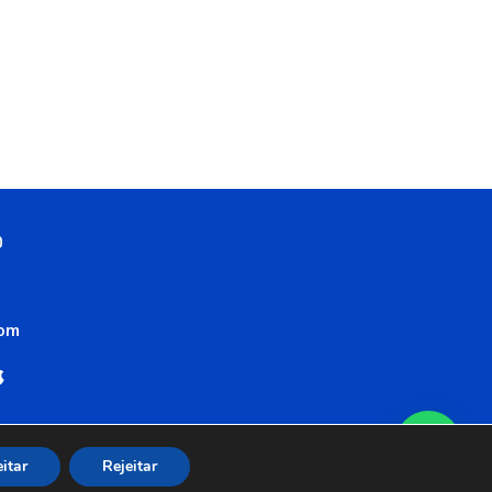
0
com
itar
Rejeitar