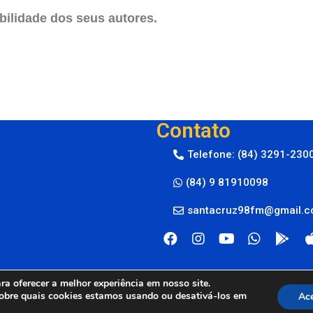
ilidade dos seus autores.
Contato
Telefone: (84) 3291-230
(84) 9 81910098
santacruz98fm@gmail.
a oferecer a melhor experiência em nosso site.
obre quais cookies estamos usando ou desativá-los em
Ace
M © 2024
By Live Center Host