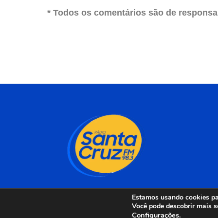
* Todos os comentários são de responsab
Estamos usando cookies par
Você pode descobrir mais s
Configurações
.
Rádio Santa Cruz 98 F