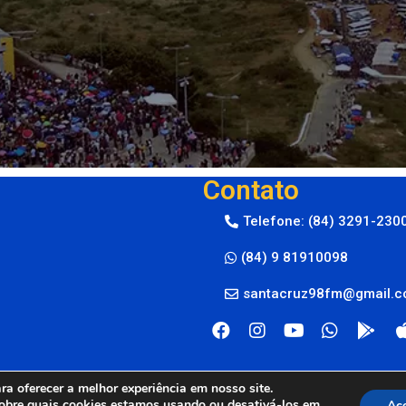
Contato
Telefone: (84) 3291-230
(84) 9 81910098
santacruz98fm@gmail.
a oferecer a melhor experiência em nosso site.
obre quais cookies estamos usando ou desativá-los em
Ace