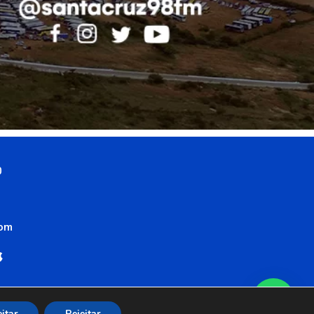
0
com
itar
Rejeitar