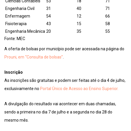
Ciências Contábeis
53
18
71
Engenharia Civil
31
40
71
Enfermagem
54
12
66
Fisioterapia
43
15
58
Engenharia Mecânica
20
35
55
Fonte: MEC
A oferta de bolsas por município pode ser acessada na página do
Prouni, em “Consulta de bolsas”
.
Inscrição
As inscrições são gratuitas e podem ser feitas até o dia 4 de julho,
exclusivamente no
Portal Único de Acesso ao Ensino Superior.
A divulgação do resultado vai acontecer em duas chamadas,
sendo a primeira no dia 7 de julho e a segunda no dia 28 do
mesmo mês.