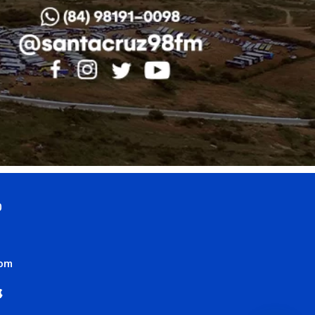
0
com