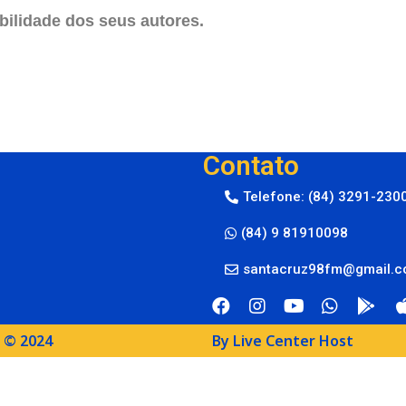
ilidade dos seus autores.
Contato
Telefone: (84) 3291-230
(84) 9 81910098
santacruz98fm@gmail.
M © 2024
By Live Center Host