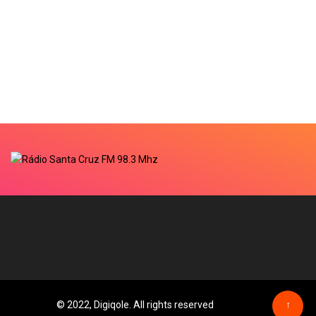
© 2022, Digiqole. All rights reserved
↑