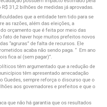
rrecadação possuem impacto estimado pela
 R$ 31,2 bilhões de medidas já aprovadas.
iculdades que a entidade tem tido para se
re as razões, além das eleições, a
s do orçamento que é feita por meio das
o fato de haver hoje muitos prefeitos novos
s “agruras” de falta de recursos. Ele
prometidos acaba não sendo paga. “ Em ano
ois fica aí (sem pagar)”.
políticos têm argumentado que a redução de
e municípios têm apresentado arrecadação
o Guedes, sempre reforça o discurso que o
ilhões aos governadores e prefeitos e que o
aca que não há garantia que os resultados