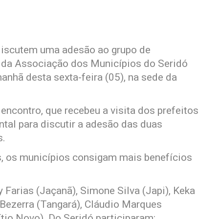
 discutem uma adesão ao grupo de
s da Associação dos Municípios do Seridó
anhã desta sexta-feira (05), na sede da
o encontro, que recebeu a visita dos prefeitos
ntal para discutir a adesão das duas
s.
tos, os municípios consigam mais benefícios
y Farias (Jaçanã), Simone Silva (Japi), Keka
n Bezerra (Tangará), Cláudio Marques
ítio Novo). Do Seridó participaram: