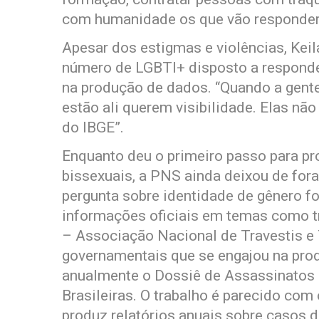
com humanidade os que vão responder 
Apesar dos estigmas e violências, Kei
número de LGBTI+ disposto a responder
na produção de dados. “Quando a gent
estão ali querem visibilidade. Elas nã
do IBGE”.
Enquanto deu o primeiro passo para pr
bissexuais, a PNS ainda deixou de for
pergunta sobre identidade de gênero fo
informações oficiais em temas como tr
– Associação Nacional de Travestis e
governamentais que se engajou na pro
anualmente o Dossiê de Assassinatos e
Brasileiras. O trabalho é parecido com
produz relatórios anuais sobre casos 