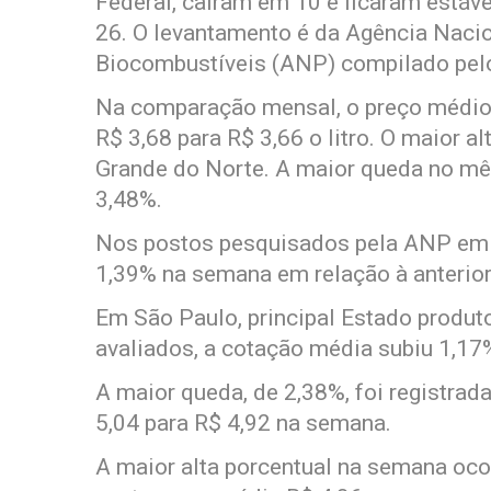
Federal, caíram em 10 e ficaram estáv
26. O levantamento é da Agência Nacio
Biocombustíveis (ANP) compilado pel
Na comparação mensal, o preço médio 
R$ 3,68 para R$ 3,66 o litro. O maior al
Grande do Norte. A maior queda no mês
3,48%.
Nos postos pesquisados pela ANP em t
1,39% na semana em relação à anterior, 
Em São Paulo, principal Estado produ
avaliados, a cotação média subiu 1,17
A maior queda, de 2,38%, foi registrad
5,04 para R$ 4,92 na semana.
A maior alta porcentual na semana ocor