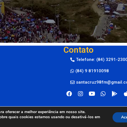
Contato
Telefone: (84) 3291-230
(84) 9 81910098
santacruz98fm@gmail.
a oferecer a melhor experiência em nosso site.
obre quais cookies estamos usando ou desativá-los em
Ace
M © 2024
By Live Center Host