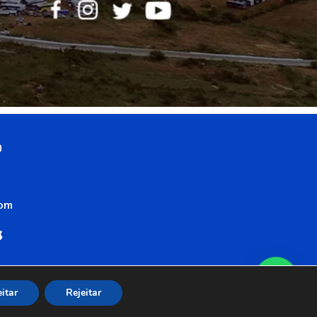
0
com
itar
Rejeitar