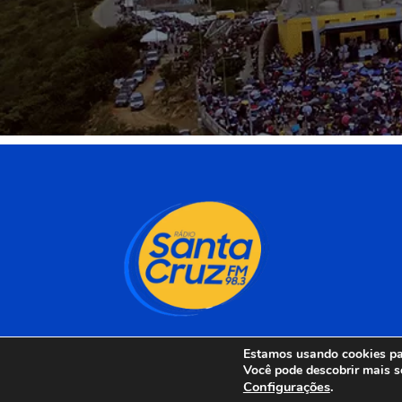
Estamos usando cookies par
Você pode descobrir mais s
Configurações
.
Rádio Santa Cruz 98 F