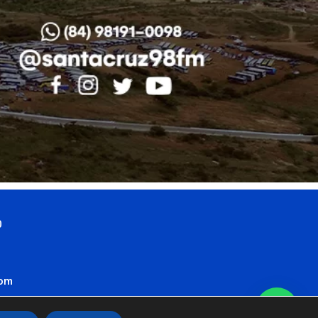
0
com