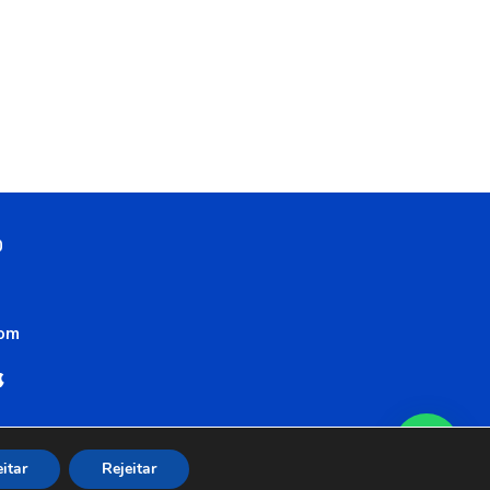
0
com
itar
Rejeitar