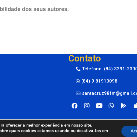
ilidade dos seus autores.
Contato
Telefone: (84) 3291-230
(84) 9 81910098
santacruz98fm@gmail.
a oferecer a melhor experiência em nosso site.
obre quais cookies estamos usando ou desativá-los em
Ace
M © 2024
By Live Center Host