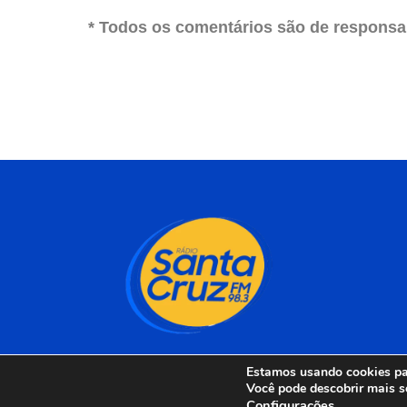
* Todos os comentários são de responsab
Estamos usando cookies par
Você pode descobrir mais s
Configurações
.
Rádio Santa Cruz 98 F