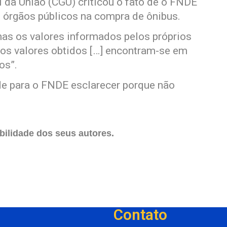
l da União (CGU) criticou o fato de o FNDE
s órgãos públicos na compra de ônibus.
as os valores informados pelos próprios
e os valores obtidos […] encontram-se em
os”.
e para o FNDE esclarecer porque não
ilidade dos seus autores.
Contato