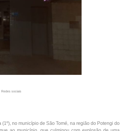
: Redes sociais
a (1º), no município de São Tomé, na região do Potengi do
aque ao município, que culminou com explosão de uma