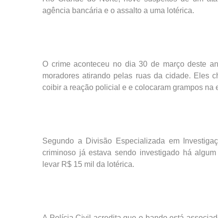
agência bancária e o assalto a uma lotérica.
O crime aconteceu no dia 30 de março deste an
moradores atirando pelas ruas da cidade. Eles ch
coibir a reação policial e e colocaram grampos na 
Segundo a Divisão Especializada em Investiga
criminoso já estava sendo investigado há algum
levar R$ 15 mil da lotérica.
A Polícia Civil acredita que o bando está associa