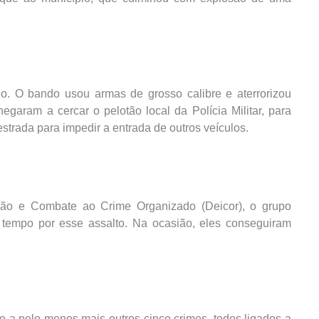
o. O bando usou armas de grosso calibre e aterrorizou
egaram a cercar o pelotão local da Polícia Militar, para
estrada para impedir a entrada de outros veículos.
ção e Combate ao Crime Organizado (Deicor), o grupo
 tempo por esse assalto. Na ocasião, eles conseguiram
do a pelo menos mais outros cinco crimes, todos ligados a