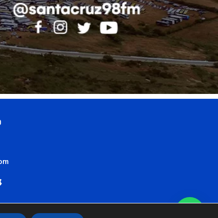
0
com