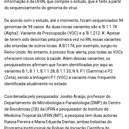
informação é da UFRN, que compõe o estudo, que é feito a partir
do sequenciamento do genoma do vírus.
De acordo com o estudo, até o momento, foram sequenciados 94
genomas de 94 casos. As duas novas variantes são a ‘B.1.1.74
(Alpha)’, Variante de Preocupação (VOC) e a ‘B.1.212. A’. Apesar
de terem sido descritas pela primeira vez no RN, essas variantes
são oriundas de outros locais. A B1174, por exemplo, surgiu no
Reino Unido. No entanto, é preciso ficar alerta, pois todas as VOCs
oferecem riscos sérios à saúde. Além dessas variantes, os
pesquisadores afirmam que foram identificadas por aqui as
variantes B.1, B.1.1, B.1.1.28, B.1.1.33, N.9, P.1 (Gamma) e P2
(Zeta), sendo a linhagem P.1 (VOC) a variante mais frequente
identificada atualmente no estado.
Coordenada pelo pesquisador Josélio Araújo, professor do
Departamento de Microbiologia e Parasitologia (DMP) do Centro
de Biociências (CB) da UFRN e pesquisador do Instituto de
Medicina Tropical da UFRN (IMT), a pesquisa tem duas autoras:
Raissa Pereira e Maria Eduarda Dantas, ambas bolsistas do
Programa Institucional de Bolsas de Iniciação Científica do