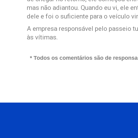
mas não adiantou. Quando eu vi, ele en
dele e foi o suficiente para o veículo vi
A empresa responsável pelo passeio tu
às vítimas.
* Todos os comentários são de responsab