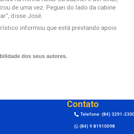
trou de uma vez. Peguei do lado da cabine
rar”, disse José.
rístico informou que está prestando apoio
ilidade dos seus autores.
Contato
Telefone: (84) 3291-230
(84) 9 81910098