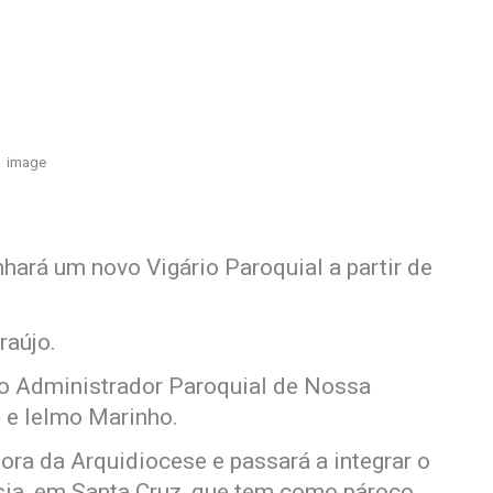
image
hará um novo Vigário Paroquial a partir de
raújo.
o Administrador Paroquial de Nossa
 e Ielmo Marinho.
ra da Arquidiocese e passará a integrar o
sia, em Santa Cruz, que tem como pároco