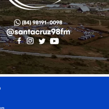
0
com