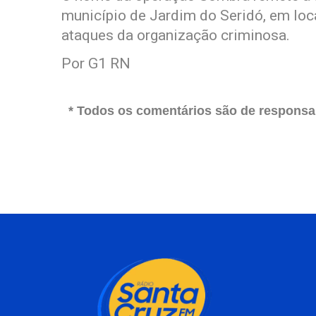
município de Jardim do Seridó, em lo
ataques da organização criminosa.
Por G1 RN
* Todos os comentários são de responsab