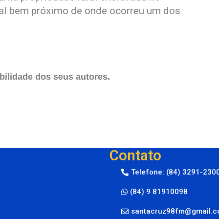
cal bem próximo de onde ocorreu um dos
ilidade dos seus autores.
Contato
Telefone: (84) 3291-230
(84) 9 81910098
santacruz98fm@gmail.