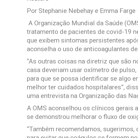
Por Stephanie Nebehay e Emma Farge 
A Organização Mundial da Saúde (OMS) 
tratamento de pacientes de covid-19 nes
que exibem sintomas persistentes apó
aconselha o uso de anticoagulantes de 
“As outras coisas na diretriz que são 
casa deveriam usar oxímetro de pulso, 
para que se possa identificar se algo e
melhor ter cuidados hospitalares”, dis
uma entrevista na Organização das N
A OMS aconselhou os clínicos gerais a
se demonstrou melhorar o fluxo de oxig
“Também recomendamos, sugerimos, o 
para evitar que coágulos se formem n