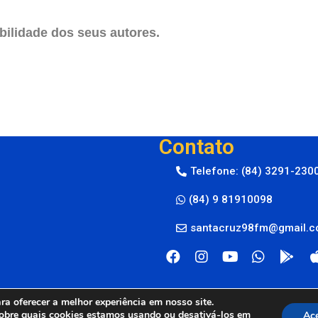
ilidade dos seus autores.
Contato
Telefone: (84) 3291-230
(84) 9 81910098
santacruz98fm@gmail.
a oferecer a melhor experiência em nosso site.
obre quais cookies estamos usando ou desativá-los em
Ace