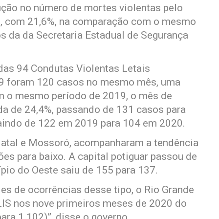
ução no número de mortes violentas pelo
o, com 21,6%, na comparação com o mesmo
s da da Secretaria Estadual de Segurança
das 94 Condutas Violentas Letais
019 foram 120 casos no mesmo mês, uma
m o mesmo período de 2019, o mês de
da de 24,4%, passando de 131 casos para
 saindo de 122 em 2019 para 104 em 2020.
Natal e Mossoró, acompanharam a tendência
s para baixo. A capital potiguar passou de
pio do Oeste saiu de 155 para 137.
es de ocorrências desse tipo, o Rio Grande
LIS nos nove primeiros meses de 2020 do
ra 1.102)”, disse o governo.