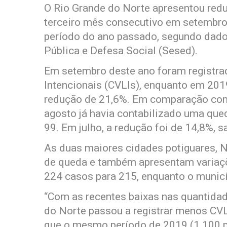
O Rio Grande do Norte apresentou red
terceiro mês consecutivo em setembr
período do ano passado, segundo dado
Pública e Defesa Social (Sesed).
Em setembro deste ano foram registra
Intencionais (CVLIs), enquanto em 2
redução de 21,6%. Em comparação co
agosto já havia contabilizado uma que
99. Em julho, a redução foi de 14,8%,
As duas maiores cidades potiguares, 
de queda e também apresentam variaçõe
224 casos para 215, enquanto o municí
“Com as recentes baixas nas quantidad
do Norte passou a registrar menos CV
que o mesmo período de 2019 (1.100 pa