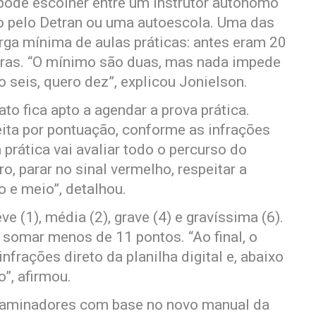
o pode escolher entre um instrutor autônomo
o pelo Detran ou uma autoescola. Uma das
rga mínima de aulas práticas: antes eram 20
horas. “O mínimo são duas, mas nada impede
o seis, quero dez”, explicou Jonielson.
to fica apto a agendar a prova prática.
eita por pontuação, conforme as infrações
prática vai avaliar todo o percurso do
o, parar no sinal vermelho, respeitar a
o e meio”, detalhou.
e (1), média (2), grave (4) e gravíssima (6).
 somar menos de 11 pontos. “Ao final, o
frações direto da planilha digital e, abaixo
”, afirmou.
examinadores com base no novo manual da