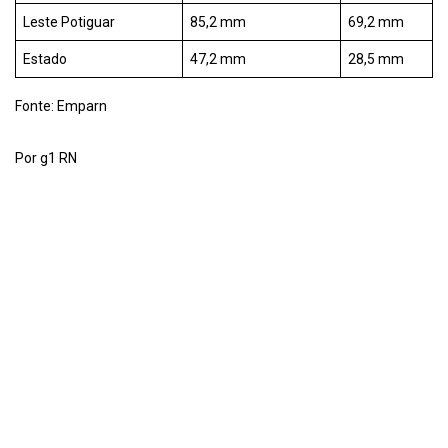
Leste Potiguar
85,2 mm
69,2 mm
Estado
47,2 mm
28,5 mm
Fonte: Emparn
Por g1 RN