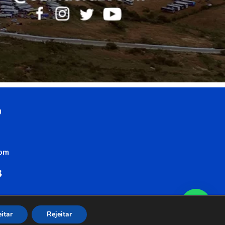
0
com
itar
Rejeitar