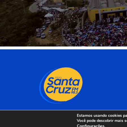
Estamos usando cookies par
Você pode descobrir mais s
Configurações
.
Rádio Santa Cruz 98 F