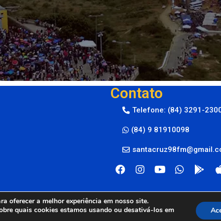
Contato
Telefone: (84) 3291-230
(84) 9 81910098
santacruz98fm@gmail.
a oferecer a melhor experiência em nosso site.
obre quais cookies estamos usando ou desativá-los em
Ace
M © 2024
By Live Center Host