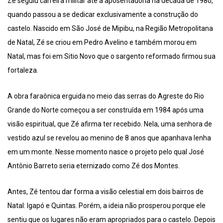
Zé seguiu carreira militar até a aposentadoria na década de 1980,
quando passou a se dedicar exclusivamente a construção do
castelo. Nascido em São José de Mipibu, na Região Metropolitana
de Natal, Zé se criou em Pedro Avelino e também morou em
Natal, mas foi em Sitio Novo que o sargento reformado firmou sua
fortaleza.
A obra faraônica erguida no meio das serras do Agreste do Rio
Grande do Norte começou a ser construída em 1984 após uma
visão espiritual, que Zé afirma ter recebido. Nela, uma senhora de
vestido azul se revelou ao menino de 8 anos que apanhava lenha
em um monte. Nesse momento nasce o projeto pelo qual José
Antônio Barreto seria eternizado como Zé dos Montes.
Antes, Zé tentou dar forma a visão celestial em dois bairros de
Natal: Igapó e Quintas. Porém, a ideia não prosperou porque ele
sentiu que os lugares não eram apropriados para o castelo. Depois