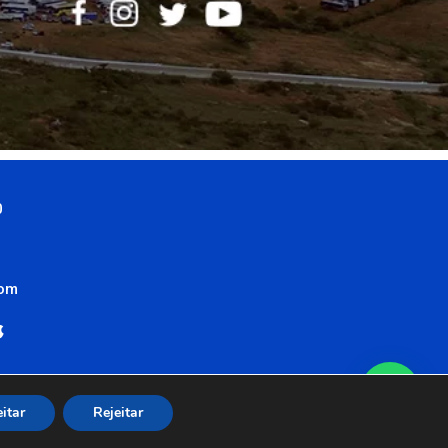
0
com
itar
Rejeitar