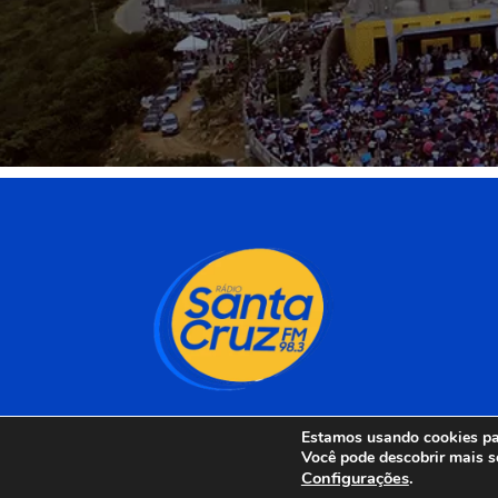
Estamos usando cookies par
Você pode descobrir mais s
Configurações
.
Rádio Santa Cruz 98 F