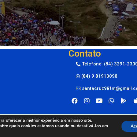
Contato
Telefone: (84) 3291-230
(84) 9 81910098
santacruz98fm@gmail.
a oferecer a melhor experiência em nosso site.
obre quais cookies estamos usando ou desativá-los em
Ace
M © 2024
By Live Center Host