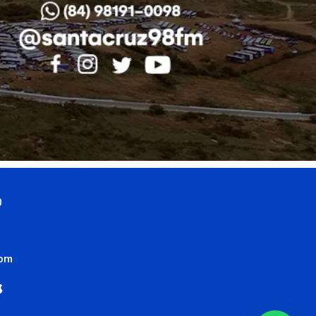
0
com