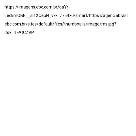
https://imagens.ebc.com.br/daYr-
LeckmOBE__sI1XCeuN_vxk=/754×0/smart/https://agenciabrasil.
ebc.com.br/sites/default/files/thumbnails/image/ms.jpg?
itok=TFAtCZVP