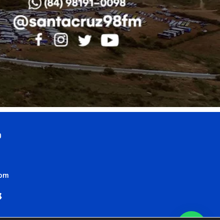
0
com