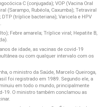
gocócica C (conjugada); VOP (Vacina Oral
viral (Sarampo, Rubéola, Caxumba); Tetraviral
 DTP (tríplice bacteriana); Varicela e HPV
.
o); Febre amarela; Tríplice viral; Hepatite B,
da).
 anos de idade, as vacinas de covid-19
ultânea ou com qualquer intervalo com os
ha, o ministro da Saúde, Marcelo Queiroga,
asil foi registrado em 1989. Segundo ele, a
iminuiu em todo o mundo, principalmente
id-19. O ministro também conclamou as
inar.