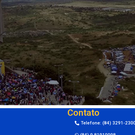
Contato
Telefone: (84) 3291-230
(84) 9 81910098