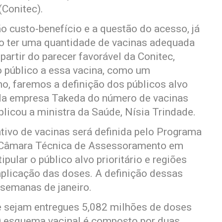
Conitec).
ão custo-benefício e a questão do acesso, já
so ter uma quantidade de vacinas adequada
artir do parecer favorável da Conitec,
o público a essa vacina, como um
no, faremos a definição dos públicos alvo
da empresa Takeda do número de vacinas
plicou a ministra da Saúde, Nísia Trindade.
ativo de vacinas será definida pelo Programa
a Câmara Técnica de Assessoramento em
ular o público alvo prioritário e regiões
plicação das doses. A definição dessas
 semanas de janeiro.
ue sejam entregues 5,082 milhões de doses
 O esquema vacinal é composto por duas