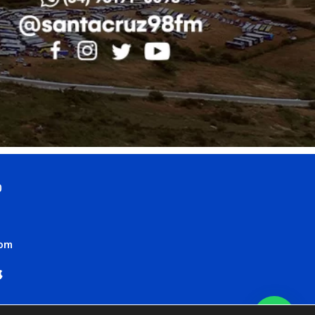
0
com