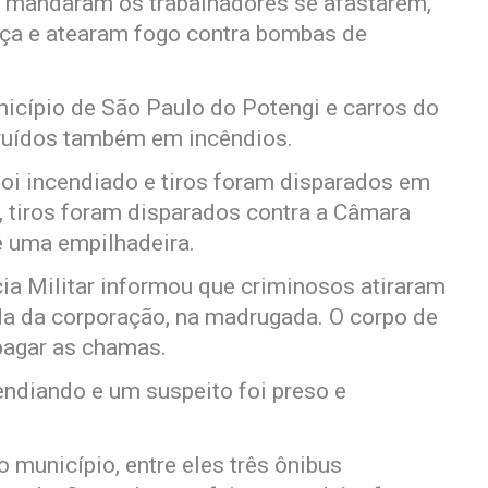
s mandaram os trabalhadores se afastarem,
nça e atearam fogo contra bombas de
icípio de São Paulo do Potengi e carros do
ruídos também em incêndios.
oi incendiado e tiros foram disparados em
, tiros foram disparados contra a Câmara
e uma empilhadeira.
cia Militar informou que criminosos atiraram
a da corporação, na madrugada. O corpo de
pagar as chamas.
endiando e um suspeito foi preso e
 município, entre eles três ônibus