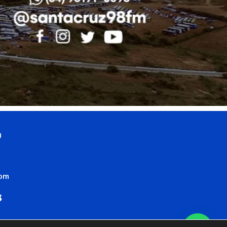
0
com