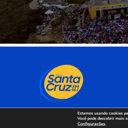
Estamos usando cookies par
Você pode descobrir mais s
Configurações
.
Rádio Santa Cruz 98 F