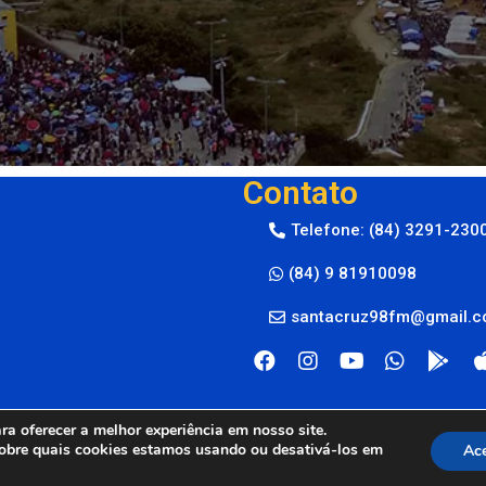
Contato
Telefone: (84) 3291-230
(84) 9 81910098
santacruz98fm@gmail.
a oferecer a melhor experiência em nosso site.
obre quais cookies estamos usando ou desativá-los em
Ace
M © 2024
By Live Center Host