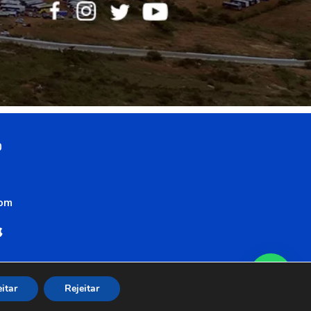
0
com
itar
Rejeitar