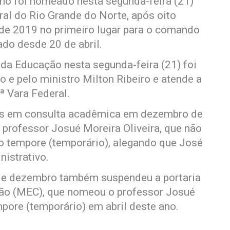
lho foi nomeado nesta segunda-feira (21)
eral do Rio Grande do Norte, após oito
de 2019 no primeiro lugar para o comando
ado desde 20 de abril.
da Educação nesta segunda-feira (21) foi
o e pelo ministro Milton Ribeiro e atende a
ª Vara Federal.
ões em consulta acadêmica em dezembro de
professor Josué Moreira Oliveira, que não
ro tempore (temporário), alegando que José
istrativo.
1 de dezembro também suspendeu a portaria
ção (MEC), que nomeou o professor Josué
mpore (temporário) em abril deste ano.