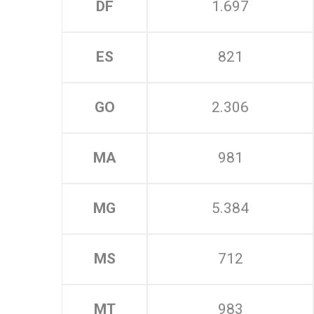
DF
1.697
ES
821
GO
2.306
MA
981
MG
5.384
MS
712
MT
983