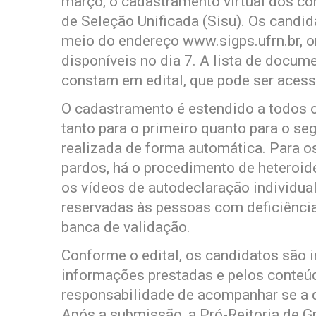
março, o cadastramento virtual dos c
de Seleção Unificada (Sisu). Os candi
meio do endereço www.sigps.ufrn.br, o
disponíveis no dia 7. A lista de docu
constam em edital, que pode ser aces
O cadastramento é estendido a todos 
tanto para o primeiro quanto para o seg
realizada de forma automática. Para o
pardos, há o procedimento de heteroide
os vídeos de autodeclaração individua
reservadas às pessoas com deficiência
banca de validação.
Conforme o edital, os candidatos são 
informações prestadas e pelos conteú
responsabilidade de acompanhar se a 
Após a submissão, a Pró-Reitoria de G