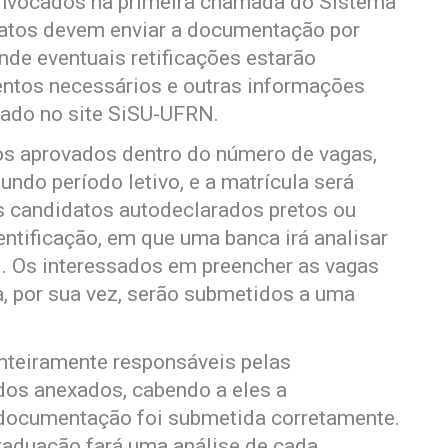
onvocados na primeira chamada do Sistema
datos devem enviar a documentação por
nde eventuais retificações estarão
mentos necessários e outras informações
sado no site SiSU-UFRN.
os aprovados dentro do número de vagas,
undo período letivo, e a matrícula será
s candidatos autodeclarados pretos ou
ntificação, em que uma banca irá analisar
l. Os interessados em preencher as vagas
, por sua vez, serão submetidos a uma
inteiramente responsáveis pelas
dos anexados, cabendo a eles a
documentação foi submetida corretamente.
raduação fará uma análise de cada