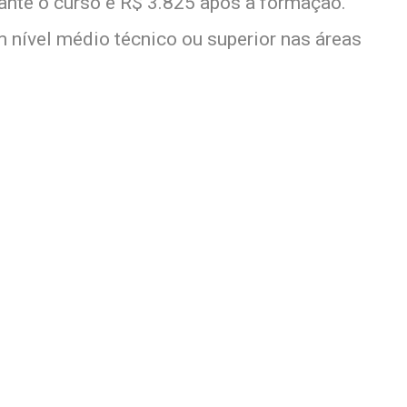
nte o curso e R$ 3.825 após a formação.
 nível médio técnico ou superior nas áreas