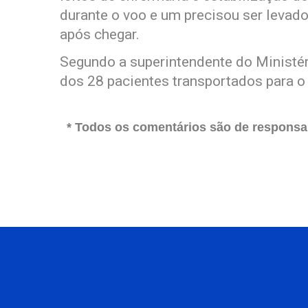
durante o voo e um precisou ser levado
após chegar.
Segundo a superintendente do Ministé
dos 28 pacientes transportados para o 
* Todos os comentários são de responsab