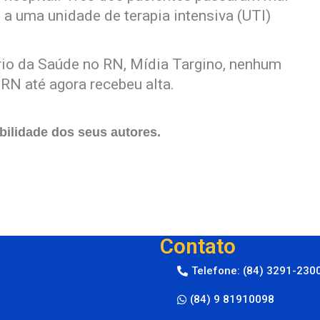
 a uma unidade de terapia intensiva (UTI)
rio da Saúde no RN, Mídia Targino, nenhum
RN até agora recebeu alta.
ilidade dos seus autores.
Contato
Telefone: (84) 3291-230
(84) 9 81910098