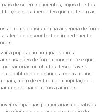
nimais de serem sencientes, cujos direitos
tituição; e as liberdades que norteiam as
 dos animais consistem na ausência de fome
úria, além de desconforto e impedimento
urais.
zar a população potiguar sobre a
ar sensações de forma consciente e que,
 mercadorias ou objetos descartáveis.
nais públicos de denúncia contra maus-
nimais, além de estimular à população a
mar que os maus-tratos a animais
mover campanhas publicitárias educativas
ais oficiais e de grande circulação do