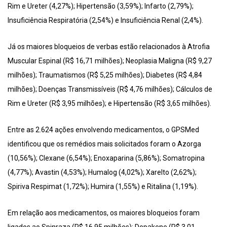
Rim e Ureter (4,27%); Hipertensão (3,59%); Infarto (2,79%);
Insuficiência Respiratória (2,54%) e Insuficiência Renal (2,4%).
Já os maiores bloqueios de verbas estão relacionados à Atrofia
Muscular Espinal (R$ 16,71 milhões); Neoplasia Maligna (R$ 9,27
milhões); Traumatismos (R$ 5,25 milhões); Diabetes (R$ 4,84
milhões); Doenças Transmissíveis (R$ 4,76 milhões); Cálculos de
Rim e Ureter (R$ 3,95 milhões); e Hipertensão (R$ 3,65 milhões).
Entre as 2.624 ações envolvendo medicamentos, o GPSMed
identificou que os remédios mais solicitados foram o Azorga
(10,56%); Clexane (6,54%); Enoxaparina (5,86%); Somatropina
(4,77%); Avastin (4,53%); Humalog (4,02%); Xarelto (2,62%);
Spiriva Respimat (1,72%); Humira (1,55%) e Ritalina (1,19%).
Em relação aos medicamentos, os maiores bloqueios foram
ligados ao Spinraza (R$ 16,95 milhões); Depakene (R$ 3,01