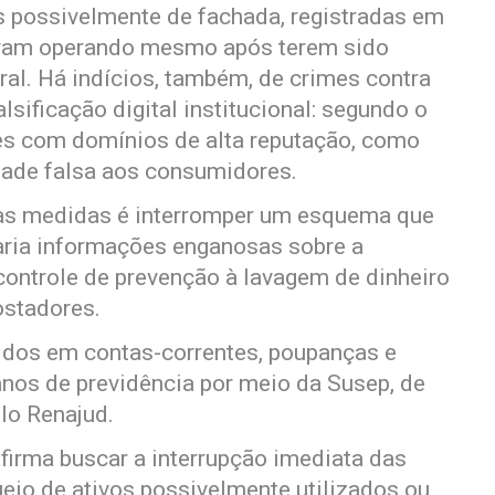
 possivelmente de fachada, registradas em
uaram operando mesmo após terem sido
al. Há indícios, também, de crimes contra
sificação digital institucional: segundo o
s com domínios de alta reputação, como
lidade falsa aos consumidores.
 das medidas é interromper um esquema que
aria informações enganosas sobre a
controle de prevenção à lavagem de dinheiro
ostadores.
ldos em contas-correntes, poupanças e
anos de previdência por meio da Susep, de
lo Renajud.
irma buscar a interrupção imediata das
queio de ativos possivelmente utilizados ou