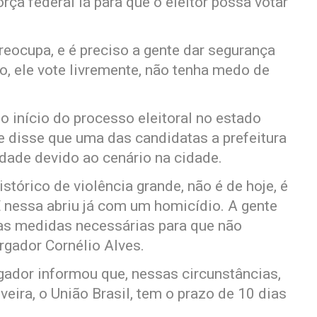
rça federal lá para que o eleitor possa votar
eocupa, e é preciso a gente dar segurança
ção, ele vote livremente, não tenha medo de
 início do processo eleitoral no estado
 disse que uma das candidatas a prefeitura
cidade devido ao cenário na cidade.
tórico de violência grande, não é de hoje, é
 E nessa abriu já com um homicídio. A gente
as medidas necessárias para que não
gador Cornélio Alves.
gador informou que, nessas circunstâncias,
veira, o União Brasil, tem o prazo de 10 dias