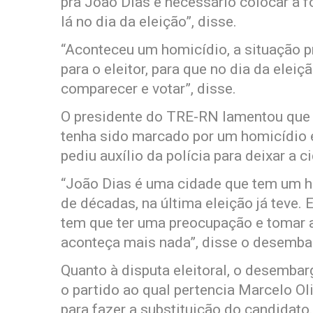
pra João Dias é necessário colocar a fo
lá no dia da eleição”, disse.
“Aconteceu um homicídio, a situação pr
para o eleitor, para que no dia da elei
comparecer e votar”, disse.
O presidente do TRE-RN lamentou que o
tenha sido marcado por um homicídio e
pediu auxílio da polícia para deixar a 
“João Dias é uma cidade que tem um his
de décadas, na última eleição já teve.
tem que ter uma preocupação e tomar 
aconteça mais nada”, disse o desembar
Quanto à disputa eleitoral, o desembar
o partido ao qual pertencia Marcelo Oli
para fazer a substituição do candidato.