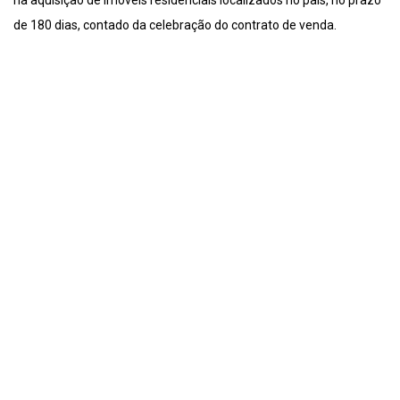
na aquisição de imóveis residenciais localizados no país, no prazo
de 180 dias, contado da celebração do contrato de venda.